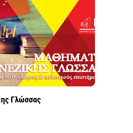
κης Γλώσσας