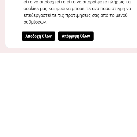
είτε να αποδεχτείτε είτε να απορρίψετε πλήρως τα
Εγγραφείτε στο Newsle
cookies μας και φυσικά μπορείτε ανά πάσα στιγμή να
επεξεργαστείτε τις προτιμήσεις σας από το μενού
ρυθμίσεων.
Για να μάθετε όλα τα νέα και τις επερχόμενες εκδ
Αποδοχή Όλων
Απόρριψη Όλων