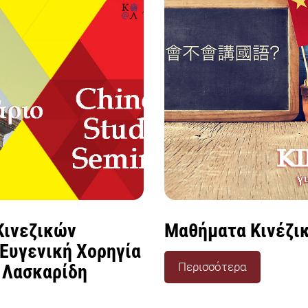
Κινεζικών
Μαθήματα Κινέζι
 Ευγενική Χορηγία
Περισσότερα
 Λασκαρίδη