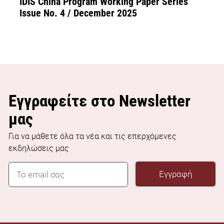
IDIS China Program Working Paper Series
Issue No. 4 / December 2025
Εγγραφείτε στο Newsletter
μας
Για να μάθετε όλα τα νέα και τις επερχόμενες
εκδηλώσεις μας
E
Εγγραφή
m
a
i
l