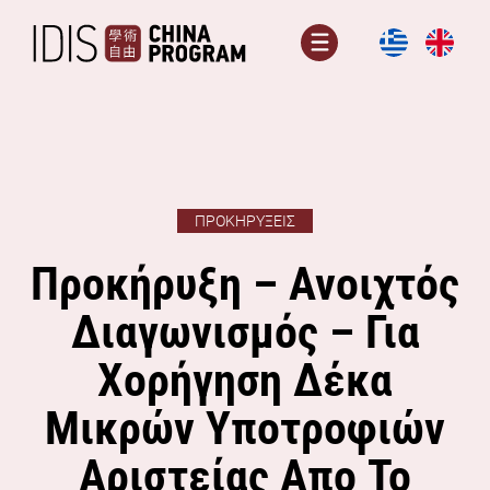
Μετάβαση
σε
Μενού
περιεχόμενο
ΠΡΟΚΗΡΎΞΕΙΣ
Προκήρυξη – Ανοιχτός
Διαγωνισμός – Για
Χορήγηση Δέκα
Μικρών Υποτροφιών
Αριστείας Απο Το