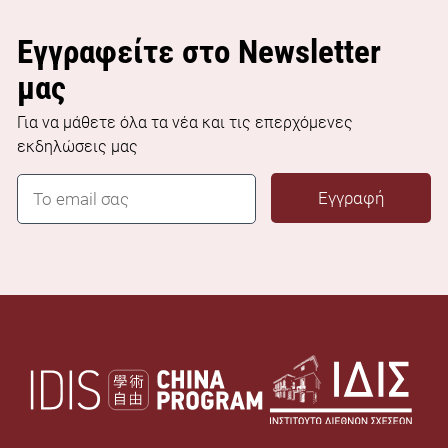
Εγγραφείτε στο Newsletter
μας
Για να μάθετε όλα τα νέα και τις επερχόμενες
εκδηλώσεις μας
E
Εγγραφή
m
a
i
l
*