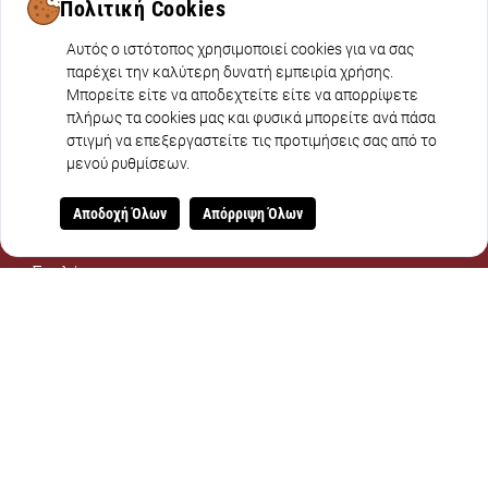
Πολιτική Cookies
Αυτός ο ιστότοπος χρησιμοποιεί cookies για να σας
παρέχει την καλύτερη δυνατή εμπειρία χρήσης.
Μπορείτε είτε να αποδεχτείτε είτε να απορρίψετε
πλήρως τα cookies μας και φυσικά μπορείτε ανά πάσα
στιγμή να επεξεργαστείτε τις προτιμήσεις σας από το
μενού ρυθμίσεων.
ΣΕΛΙΔΕΣ
Αρχική
Αποδοχή Όλων
Απόρριψη Όλων
Το Πρόγραμμα
Στελέχωση
Συνεργασίες
Εκπαίδευση
Εκδηλώσεις
Έρευνα
Εκδόσεις
Podcasts