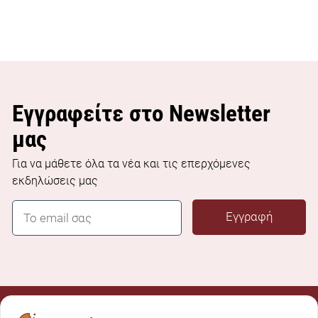
Εγγραφείτε στο Newsletter
μας
Για να μάθετε όλα τα νέα και τις επερχόμενες
εκδηλώσεις μας
E
Εγγραφή
m
a
i
l
*