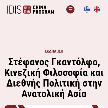
Μετάβαση
σε
Μενού
περιεχόμενο
ΕΚΔΗΛΩΣΗ
Στέφανος Γκαντόλφο,
Κινεζική Φιλοσοφία και
Διεθνής Πολιτική στην
Ανατολική Ασία