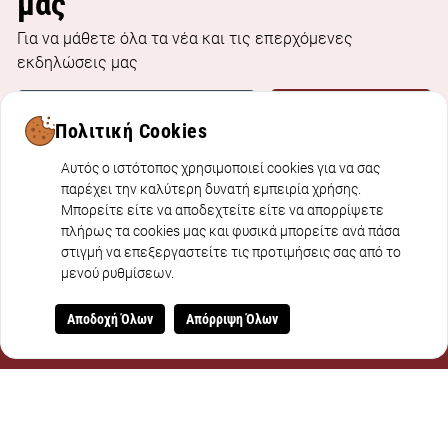
μας
Για να μάθετε όλα τα νέα και τις επερχόμενες
εκδηλώσεις μας
E
Εγγραφή
m
Πολιτική Cookies
a
Αυτός ο ιστότοπος χρησιμοποιεί cookies για να σας
i
παρέχει την καλύτερη δυνατή εμπειρία χρήσης.
l
Μπορείτε είτε να αποδεχτείτε είτε να απορρίψετε
*
πλήρως τα cookies μας και φυσικά μπορείτε ανά πάσα
στιγμή να επεξεργαστείτε τις προτιμήσεις σας από το
μενού ρυθμίσεων.
Αποδοχή Όλων
Απόρριψη Όλων
ΣΕΛΙΔΕΣ
Αρχική