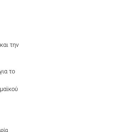
και την
για το
ημαϊκού
ρία