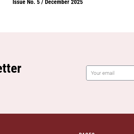
Issue No. 5 / December 2025
tter
E
m
a
i
l
*