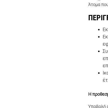
Άτομα που
ΠΕΡΙΓ
Εκ
Εκ
εφ
Συ
επ
επ
Ικ
έτ
Η προθεσμ
Υποβολή 